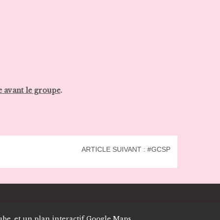
 avant le groupe
.
ARTICLE SUIVANT : #GCSP
tube, et un plan interactif Google Maps.