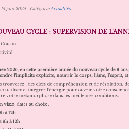
15 juin 2025
Catégorie
Actualités
OUVEAU CYCLE : SUPERVISION DE L’ANN
 Cousin
ctivité
née 2026, en cette première année du nouveau cycle de 9 ans
ndre l’implicite explicite, nourrir le corps, l’âme, l’esprit,
 trouverez : des clefs de compréhension et de résolution, de
quoi utiliser et intégrer l’énergie pour ouvrir votre conscienc
vre votre métamorphose dans les meilleures conditions.
en
visio
, dates au choix :
9h à 12h
e 9h à 12h