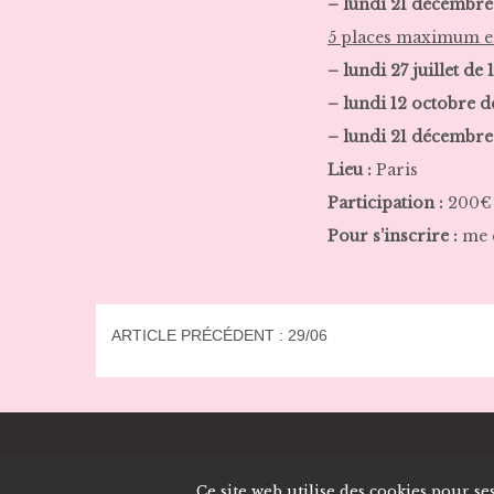
– lundi 21 décembre
5 places maximum 
– lundi 27 juillet de
– lundi 12 octobre
d
– lundi 21 décembr
Lieu :
Paris
Participation :
200€
Pour s’inscrire :
me 
ARTICLE PRÉCÉDENT : 29/06
NAVIGATION
Ce site web utilise des cookies pour se