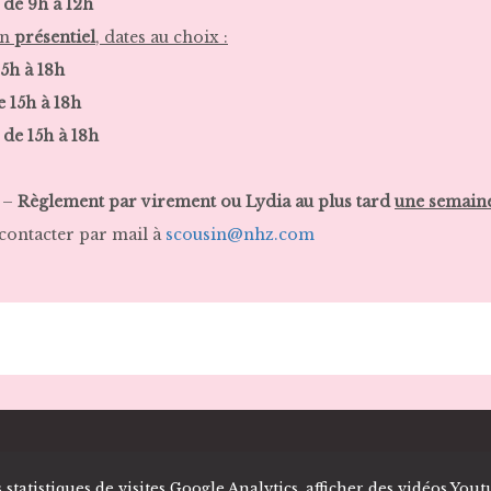
 de 9h à 12h
en
présentiel
, dates au choix :
15h à 18h
e
15h à 18h
e
de
15h à 18h
 –
Règlement par virement ou Lydia au plus tard
une semaine
contacter par mail à
scousin@nhz.com
s statistiques de visites Google Analytics, afficher des vidéos You